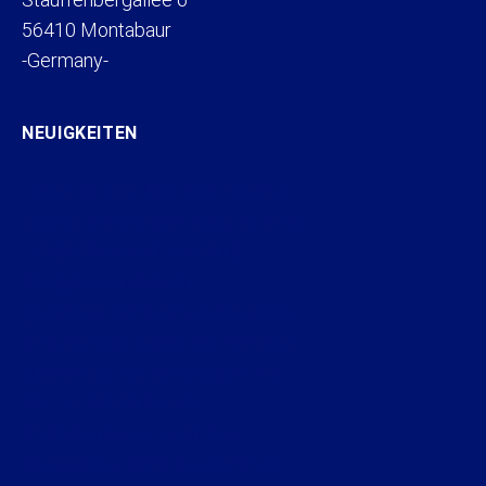
56410 Montabaur
-Germany-
NEUIGKEITEN
Heinz Galloy über den Verkauf
seines Maklerbestands an STC
HERSIEG GmbH und STC
Gruppe entwickeln
gemeinsame Strukturen weiter
STC Gruppe erweitert Präsenz
in Sachsen durch Integration
der HERSIEG GmbH
STC-Gruppe unterstützt
SensAbility 2026 an der WHU