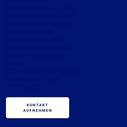
gemeinsame Strukturen weiter
STC Gruppe erweitert Präsenz
in Sachsen durch Integration
der HERSIEG GmbH
STC-Gruppe unterstützt
SensAbility 2026 an der WHU
als Insurance and Safety
Sponsor
STC Versicherungsmakler beim
VEMA ZERT-VERBUND-
TREFFEN 2026
KONTAKT
AUFNEHMEN