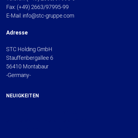
Fax: (+49) 2663/97995-99
E-Mail: info@stc-gruppe.com
Adresse
STC Holding GmbH
Stauffenbergallee 6
56410 Montabaur
-Germany-
NEUIGKEITEN
Heinz Galloy über den Verkauf
seines Maklerbestands an STC
HERSIEG GmbH und STC
Gruppe entwickeln